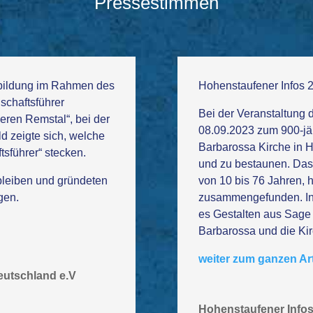
Pressestimmen
erbildung im Rahmen des
Hohenstaufener Infos 
dschaftsführer
Bei der Veranstaltung
eren Remstal“, bei der
08.09.2023 zum 900-jäh
d zeigte sich, welche
Barbarossa Kirche in 
tsführer“ stecken.
und zu bestaunen. Das
leiben und gründeten
von 10 bis 76 Jahren, h
gen.
zusammengefunden. In 
es Gestalten aus Sage
Barbarossa und die Ki
weiter zum ganzen Art
eutschland e.V
Hohenstaufener Info