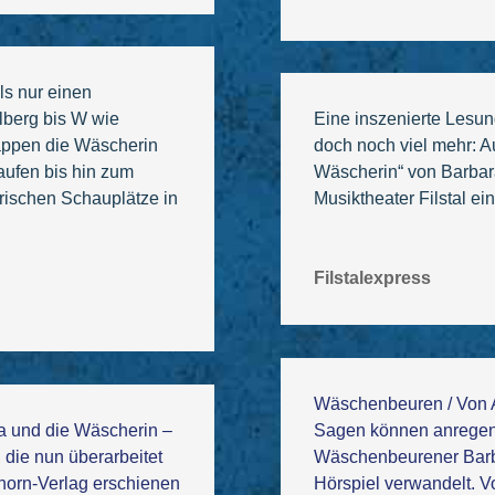
als nur einen
lberg bis W wie
Eine inszenierte Lesu
ppen die Wäscherin
doch noch viel mehr: 
aufen bis hin zum
Wäscherin“ von Barbar
orischen Schauplätze in
Musiktheater Filstal e
Filstalexpress
Wäschenbeuren / Von 
a und die Wäscherin –
Sagen können anregend
ie nun überarbeitet
Wäschenbeurener Barba
nhorn-Verlag erschienen
Hörspiel verwandelt. 