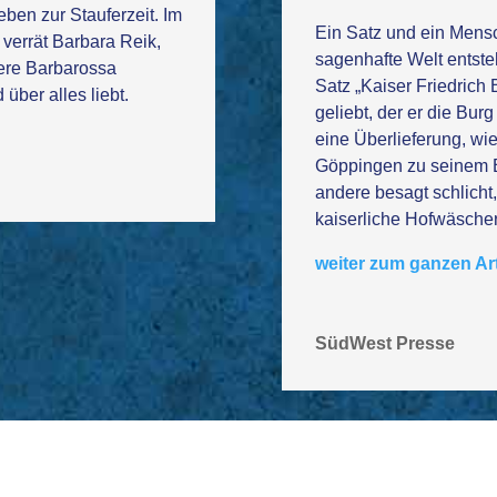
Leben zur Stauferzeit. Im
Ein Satz und ein Mens
 verrät Barbara Reik,
sagenhafte Welt entste
ere Barbarossa
Satz „Kaiser Friedrich
über alles liebt.
geliebt, der er die Bur
eine Überlieferung, w
Göppingen zu seinem 
andere besagt schlicht
kaiserliche Hofwäscher
weiter zum ganzen Art
SüdWest Presse